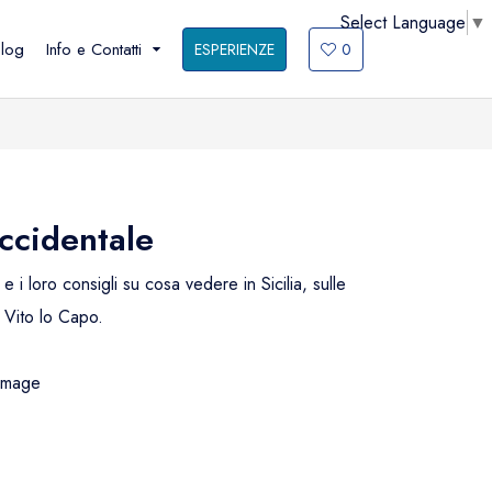
Select Language
▼
log
Info e Contatti
ESPERIENZE
0
Trapani ed
San Vito lo
Erice
Capo
B
Trapani ed Erice
San Vito lo
amenti e
occidentale
Capo
10 cose da fare
10 cose da
e
Cosa vedere
e i loro consigli su cosa vedere in Sicilia, sulle
fare
n Vito lo Capo.
Cosa vedere