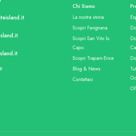
Chi Siamo
Pr
teisland.it
La nostra storia
Es
Scopri Favignana
Do
sland.it
Scopri San Vito lo
Do
Capo
Ca
sland.it
Scopri Trapani-Erice
Do
p
Blog & News
Tut
Oc
Contattaci
Of