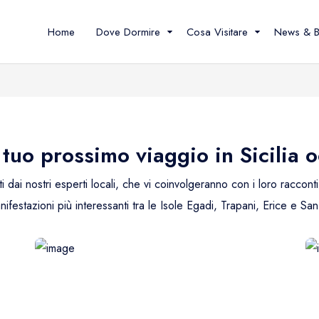
Home
Dove Dormire
Cosa Visitare
News & B
Località
Le Isole Egadi
Tipologie
Tutte le località
Favignana
Camere e B&
Favignana e Marettimo
10 cose da fare
Case, appart
l tuo prossimo viaggio in Sicilia 
villette
San Vito lo Capo
Cosa vedere
Altre tipologi
 dai nostri esperti locali, che vi coinvolgeranno con i loro racconti 
Trapani ed Erice
anifestazioni più interessanti tra le Isole Egadi, Trapani, Erice e Sa