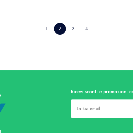
1
2
3
4
Ricevi sconti e promozioni c
l