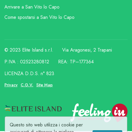
Arrivare a San Vito lo Capo
Come spostarsi a San Vito lo Capo
© 2023 Elite Island s.r.l.
Via Aragonesi, 2 Trapani
P.IVA : 02523280812
REA: TP–177364
LICENZA D.D.S. n° 823
Privacy
C.G.V.
Site Map
Questo sito web utilizza i cookie per
assicurarti di ottenere la migliore