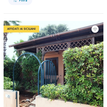
Filtra
Check-in e Check-out
-
Ospiti
AFFIDATI AI SICILIANI
2
adulti -
0
bambini -
0
neonati
Categoria
Adulti
2
Affittacamere
11
Appartamenti diffusi
3
Bambini
Appartamenti in Residence
3
0
Età 4 - 14
Bed and Breakfast
8
Hotel
2
Neonati
0
Ville e Villette
3
Età 0 - 3