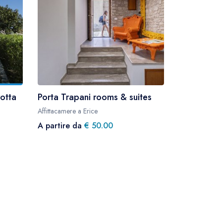
rotta
Porta Trapani rooms & suites
Il Sole Blu
cuore della
Affittacamere a Erice
A partire da
€ 50.00
Bed and Breakf
A partire d