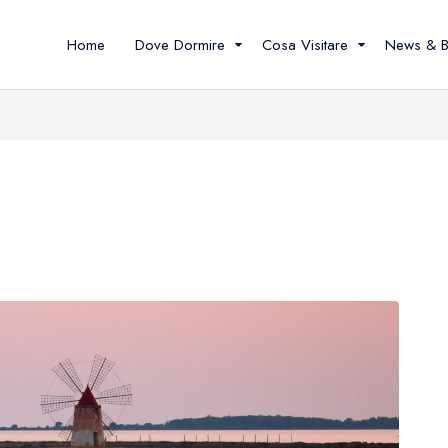
Home
Dove Dormire
Cosa Visitare
News & B
Località
Le Isole Egadi
Tipologie
Tutte le località
Favignana
Camere e B&
Favignana e Marettimo
10 cose da fare
Case, appart
villette
San Vito lo Capo
Cosa vedere
Altre tipologi
Trapani ed Erice