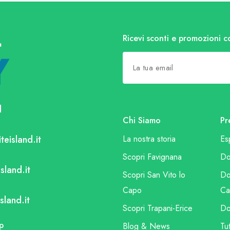
Ricevi sconti e promozioni c
l
Chi Siamo
Pr
teisland.it
La nostra storia
Es
Scopri Favignana
Do
sland.it
Scopri San Vito lo
Do
Capo
Ca
sland.it
Scopri Trapani-Erice
Do
p
Blog & News
Tut