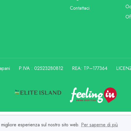
Oc
Contattaci
Of
apani
P.IVA : 02523280812
REA: TP–177364
LICENZ
la migliore esperienza sul nostro sito web.
Per saperne di più