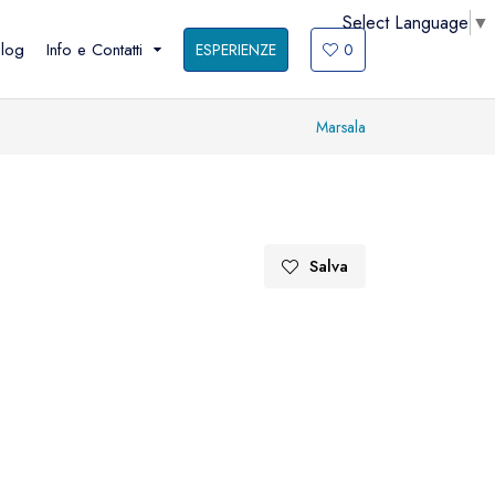
Select Language
▼
log
Info e Contatti
ESPERIENZE
0
Marsala
Trapani ed
San Vito lo
Erice
Capo
B
Trapani ed Erice
San Vito lo
amenti e
Capo
10 cose da fare
Salva
10 cose da
e
Cosa vedere
fare
Cosa vedere