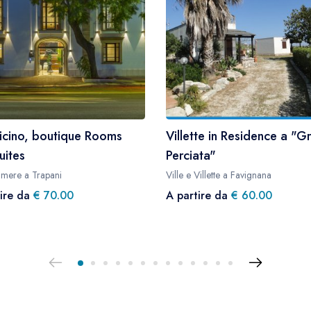
icino, boutique Rooms
Villette in Residence a "G
uites
Perciata"
camere a Trapani
Ville e Villette a Favignana
tire da
€ 70.00
A partire da
€ 60.00