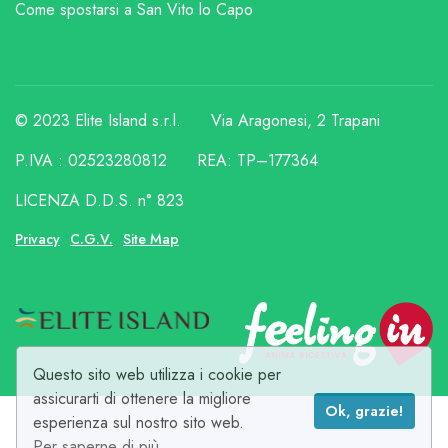
Come spostarsi a San Vito lo Capo
© 2023 Elite Island s.r.l.
Via Aragonesi, 2 Trapani
P.IVA : 02523280812
REA: TP–177364
LICENZA D.D.S. n° 823
Privacy
C.G.V.
Site Map
Questo sito web utilizza i cookie per
assicurarti di ottenere la migliore
Ok, grazie!
esperienza sul nostro sito web.
Per saperne di più