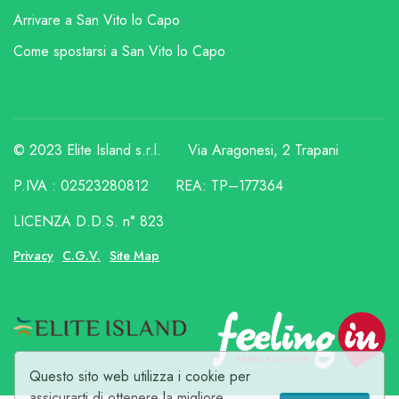
Arrivare a San Vito lo Capo
Come spostarsi a San Vito lo Capo
© 2023 Elite Island s.r.l.
Via Aragonesi, 2 Trapani
P.IVA : 02523280812
REA: TP–177364
LICENZA D.D.S. n° 823
Privacy
C.G.V.
Site Map
Questo sito web utilizza i cookie per
assicurarti di ottenere la migliore