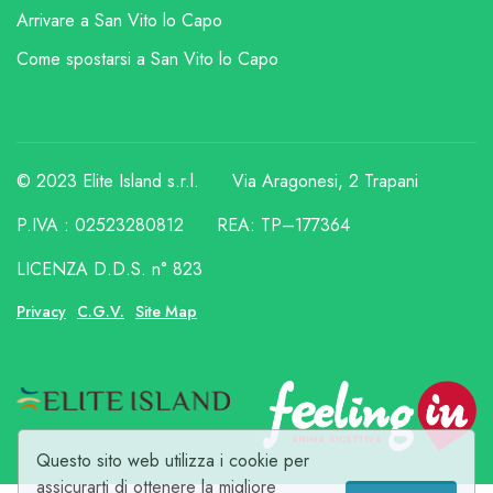
Arrivare a San Vito lo Capo
Come spostarsi a San Vito lo Capo
© 2023 Elite Island s.r.l.
Via Aragonesi, 2 Trapani
P.IVA : 02523280812
REA: TP–177364
LICENZA D.D.S. n° 823
Privacy
C.G.V.
Site Map
Questo sito web utilizza i cookie per
assicurarti di ottenere la migliore