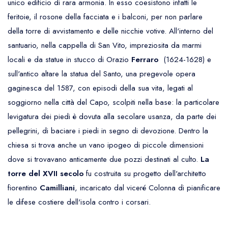
unico edificio di rara armonia. In esso coesistono infatti le
feritoie, il rosone della facciata e i balconi, per non parlare
della torre di avvistamento e delle nicchie votive. All'interno del
santuario, nella cappella di San Vito, impreziosita da marmi
locali e da statue in stucco di Orazio
Ferraro
(1624-1628) e
sull'antico altare la statua del Santo, una pregevole opera
gaginesca del 1587, con episodi della sua vita, legati al
soggiorno nella città del Capo, scolpiti nella base: la particolare
levigatura dei piedi è dovuta alla secolare usanza, da parte dei
pellegrini, di baciare i piedi in segno di devozione. Dentro la
chiesa si trova anche un vano ipogeo di piccole dimensioni
dove si trovavano anticamente due pozzi destinati al culto.
La
torre del XVII secolo
fu costruita su progetto dell'architetto
fiorentino
Camilliani
, incaricato dal viceré Colonna di pianificare
le difese costiere dell'isola contro i corsari.