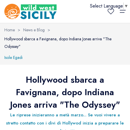
Select Language
▼
Home
>
News e Blog
>
Home
Hollywood sbarca a Favignana, dopo Indiana Jones arriva "The
Odyssey"
Dove Dormire
Dove Dormire
Località
Tipologie
Cosa Visitare
Le Isole Egadi
Trapani ed Erice
San Vito lo Capo
Info e Contatti
Isole Egadi
Cosa Visitare
Località
Tutte le località
Camere e B&B
Le Isole Egadi
Favignana
Trapani ed Erice
San Vito lo Capo
Chi siamo
Hollywood sbarca a
News & Blog
Favignana e Marettimo
Tipologie
Case, appartamenti e villette
10 cose da fare
Trapani ed Erice
10 cose da fare
10 cose da fare
Prenota online
Favignana, dopo Indiana
Info e Contatti
San Vito lo Capo
Altre tipologie
Cosa vedere
Cosa vedere
San Vito lo Capo
Cosa vedere
Offerte speciali
Jones arriva "The Odyssey"
Trapani ed Erice
Info e Contatti
Esperienze
Le riprese inizieranno a metà marzo... Se vuoi vivere a
FAQ
stretto contatto con i divi di Hollywod inizia a preparare le